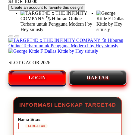
$3
IDR 10.000
Create an account to favorite this design!
SLOT GACOR 2026
LOGIN
DAFTAR
INFORMASI LENGKAP TARGET4D
Nama Situs
TARGET4D