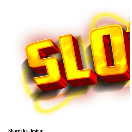
Share this design: