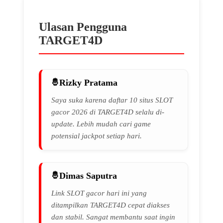
Ulasan Pengguna
TARGET4D
Rizky Pratama
Saya suka karena daftar 10 situs SLOT
gacor 2026 di TARGET4D selalu di-
update. Lebih mudah cari game
potensial jackpot setiap hari.
Dimas Saputra
Link SLOT gacor hari ini yang
ditampilkan TARGET4D cepat diakses
dan stabil. Sangat membantu saat ingin