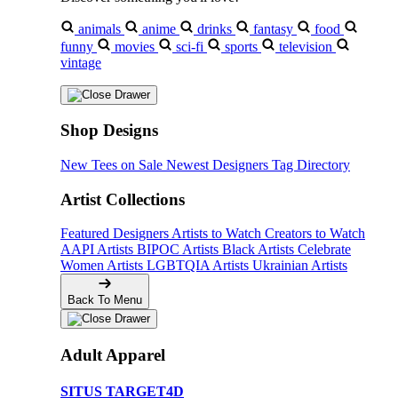
animals
anime
drinks
fantasy
food
funny
movies
sci-fi
sports
television
vintage
Shop Designs
New Tees on Sale
Newest Designers
Tag Directory
Artist Collections
Featured Designers
Artists to Watch
Creators to Watch
AAPI Artists
BIPOC Artists
Black Artists
Celebrate
Women Artists
LGBTQIA Artists
Ukrainian Artists
Back To Menu
Adult Apparel
SITUS TARGET4D