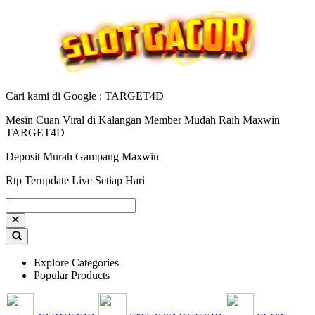
Cari kami di Google : TARGET4D
Mesin Cuan Viral di Kalangan Member Mudah Raih Maxwin
TARGET4D
Deposit Murah Gampang Maxwin
Rtp Terupdate Live Setiap Hari
Explore Categories
Popular Products