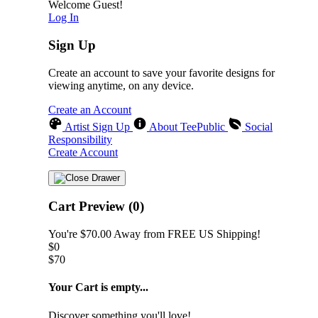
Welcome Guest!
Log In
Sign Up
Create an account to save your favorite designs for
viewing anytime, on any device.
Create an Account
Artist Sign Up
About TeePublic
Social
Responsibility
Create Account
Cart Preview (0)
You're
$70.00
Away from
FREE US Shipping!
$0
$70
Your Cart is empty...
Discover something you'll love!