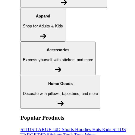
Apparel
Shop for Adults & Kids
Accessories
Express yourself with stickers and more
Home Goods
Decorate with pillows, tapestries, and more
Popular Products
SITUS TARGET4D
Shorts
Hoodies
Hats
Kids SITUS
TARGET4D
Stickers
Tank Tops
Mugs