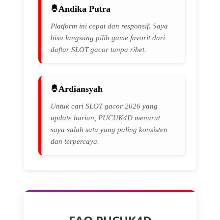
Andika Putra
Platform ini cepat dan responsif. Saya
bisa langsung pilih game favorit dari
daftar SLOT gacor tanpa ribet.
Ardiansyah
Untuk cari SLOT gacor 2026 yang
update harian, PUCUK4D menurut
saya salah satu yang paling konsisten
dan terpercaya.