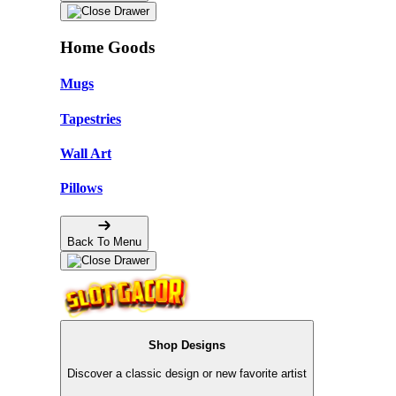
Home Goods
Mugs
Tapestries
Wall Art
Pillows
Back To Menu
Shop Designs
Discover a classic design or new favorite artist