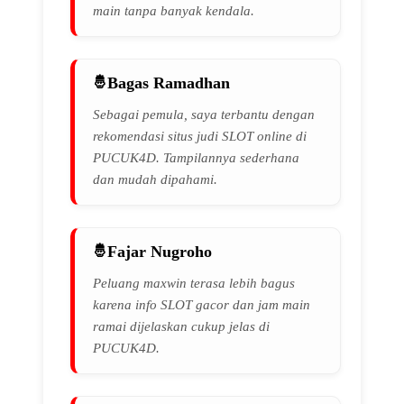
main tanpa banyak kendala.
Bagas Ramadhan
Sebagai pemula, saya terbantu dengan
rekomendasi situs judi SLOT online di
PUCUK4D. Tampilannya sederhana
dan mudah dipahami.
Fajar Nugroho
Peluang maxwin terasa lebih bagus
karena info SLOT gacor dan jam main
ramai dijelaskan cukup jelas di
PUCUK4D.