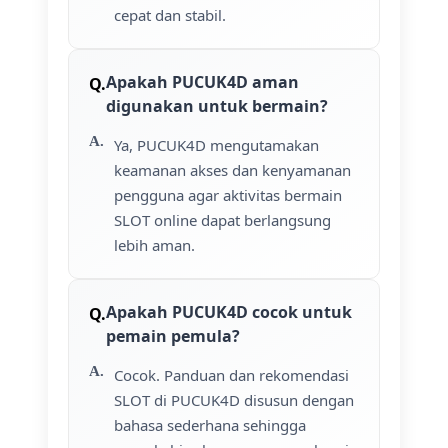
cepat dan stabil.
Apakah PUCUK4D aman
digunakan untuk bermain?
Ya, PUCUK4D mengutamakan
keamanan akses dan kenyamanan
pengguna agar aktivitas bermain
SLOT online dapat berlangsung
lebih aman.
Apakah PUCUK4D cocok untuk
pemain pemula?
Cocok. Panduan dan rekomendasi
SLOT di PUCUK4D disusun dengan
bahasa sederhana sehingga