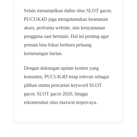
Selain menampilkan daftar situs SLOT gacor,
PUCUK4D juga mengutamakan keamanan
akses, performa website, dan kenyamanan
pengguna saat bermain. Hal ini penting agar
pemain bisa fokus berburu peluang
kemenangan harian.
Dengan dukungan update konten yang
konsisten, PUCUK4D tetap relevan sebagai
pilihan utama pencarian keyword SLOT
gacor, SLOT gacor 2026, hingga
rekomendasi situs maxwin terpercaya.