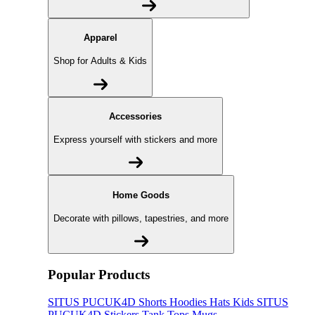
Apparel
Shop for Adults & Kids
Accessories
Express yourself with stickers and more
Home Goods
Decorate with pillows, tapestries, and more
Popular Products
SITUS PUCUK4D
Shorts
Hoodies
Hats
Kids SITUS
PUCUK4D
Stickers
Tank Tops
Mugs