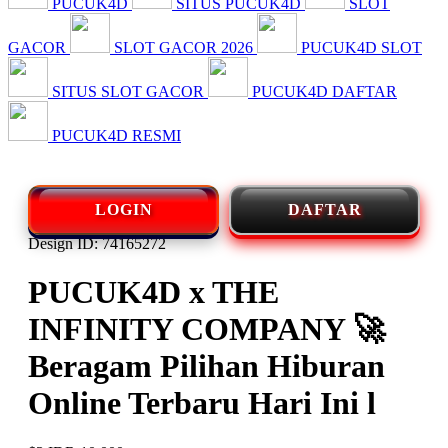
PUCUK4D
SITUS PUCUK4D
SLOT
GACOR
SLOT GACOR 2026
PUCUK4D SLOT
SITUS SLOT GACOR
PUCUK4D DAFTAR
PUCUK4D RESMI
LOGIN
DAFTAR
Design ID: 74165272
PUCUK4D x THE
INFINITY COMPANY 🚀
Beragam Pilihan Hiburan
Online Terbaru Hari Ini l