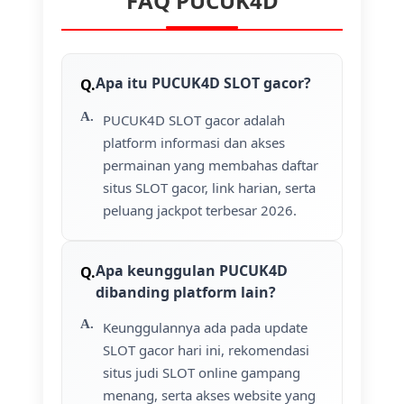
FAQ PUCUK4D
Apa itu PUCUK4D SLOT gacor?
PUCUK4D SLOT gacor adalah
platform informasi dan akses
permainan yang membahas daftar
situs SLOT gacor, link harian, serta
peluang jackpot terbesar 2026.
Apa keunggulan PUCUK4D
dibanding platform lain?
Keunggulannya ada pada update
SLOT gacor hari ini, rekomendasi
situs judi SLOT online gampang
menang, serta akses website yang