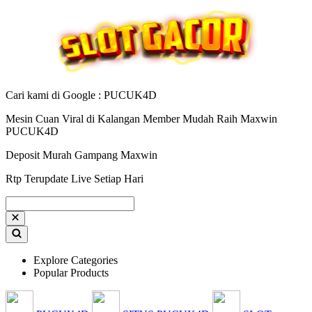
Cari kami di Google : PUCUK4D
Mesin Cuan Viral di Kalangan Member Mudah Raih Maxwin
PUCUK4D
Deposit Murah Gampang Maxwin
Rtp Terupdate Live Setiap Hari
Explore Categories
Popular Products