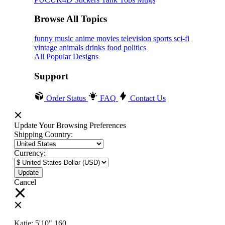
Browse All Topics
funny
music
anime
movies
television
sports
sci-fi
vintage
animals
drinks
food
politics
All Popular Designs
Support
Order Status
FAQ
Contact Us
Update Your Browsing Preferences
Shipping Country:
Currency:
Cancel
Katie:
5'10"
160