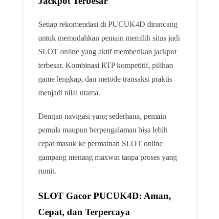
Jackpot Terbesar
Setiap rekomendasi di PUCUK4D dirancang
untuk memudahkan pemain memilih situs judi
SLOT online yang aktif memberikan jackpot
terbesar. Kombinasi RTP kompetitif, pilihan
game lengkap, dan metode transaksi praktis
menjadi nilai utama.
Dengan navigasi yang sederhana, pemain
pemula maupun berpengalaman bisa lebih
cepat masuk ke permainan SLOT online
gampang menang maxwin tanpa proses yang
rumit.
SLOT Gacor PUCUK4D: Aman,
Cepat, dan Terpercaya