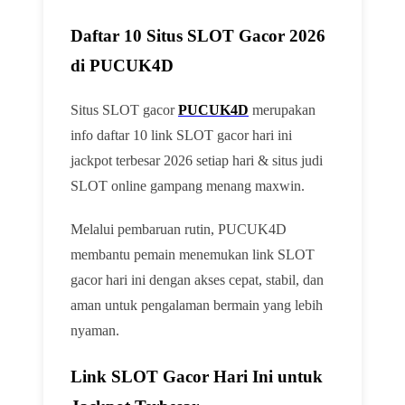
Daftar 10 Situs SLOT Gacor 2026
di PUCUK4D
Situs SLOT gacor
PUCUK4D
merupakan
info daftar 10 link SLOT gacor hari ini
jackpot terbesar 2026 setiap hari & situs judi
SLOT online gampang menang maxwin.
Melalui pembaruan rutin, PUCUK4D
membantu pemain menemukan link SLOT
gacor hari ini dengan akses cepat, stabil, dan
aman untuk pengalaman bermain yang lebih
nyaman.
Link SLOT Gacor Hari Ini untuk